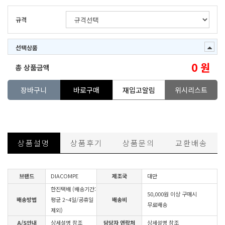
규격
선택상품
0
원
총 상품금액
장바구니
바로구매
재입고알림
위시리스트
상품설명
상품후기
상품문의
교환배송
브랜드
DIACOMPE
제조국
대만
한진택배 (배송기간:
50,000원 이상 구매시
배송방법
평균 2~4일/공휴일
배송비
무료배송
제외)
A/S안내
상세설명 참조
담당자 연락처
상세설명 참조