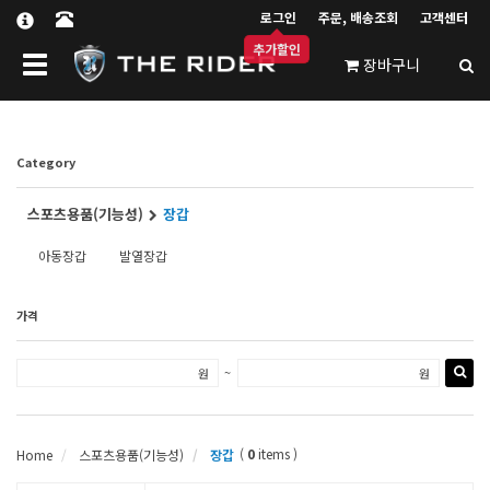
로그인
주문, 배송조회
고객센터
추가할인
Toggle
장바구니
navigation
Category
스포츠용품(기능성)
장갑
아동장갑
발열장갑
가격
~
원
원
(
0
items )
Home
스포츠용품(기능성)
장갑