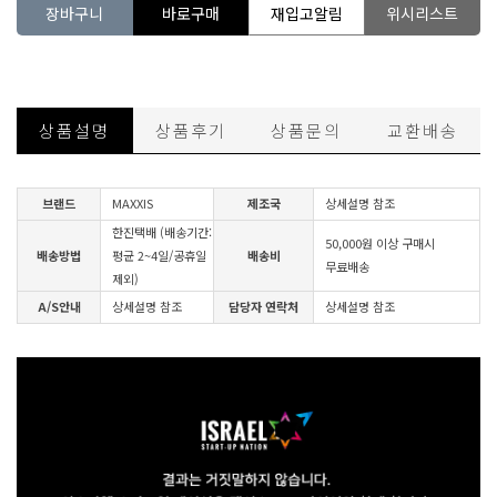
장바구니
바로구매
재입고알림
위시리스트
상품설명
상품후기
상품문의
교환배송
브랜드
MAXXIS
제조국
상세설명 참조
한진택배 (배송기간:
50,000원 이상 구매시
배송방법
평균 2~4일/공휴일
배송비
무료배송
제외)
A/S안내
상세설명 참조
담당자 연락처
상세설명 참조