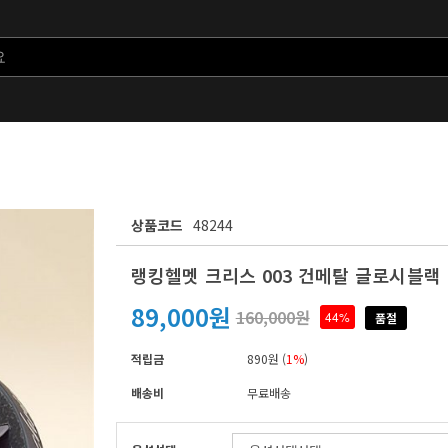
상품코드
48244
랭킹헬멧 크리스 003 건메탈 글로시블랙
89,000원
160,000원
44%
품절
적립금
890원 (
1%
)
배송비
무료배송