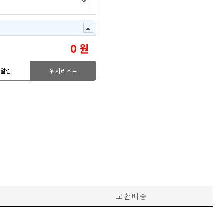
0
원
고알림
위시리스트
교환배송