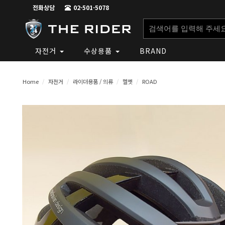
전화상담
02-501-5078
자전거
수상용품
BRAND
Home
자전거
라이더용품 / 의류
헬멧
ROAD