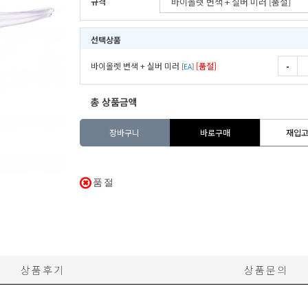
규격
선택상품
바이올렛 변색 + 실버 미러
[품절]
-
[
EA
]
총 상품금액
장바구니
바로구매
재입
품절
상품후기
상품문의